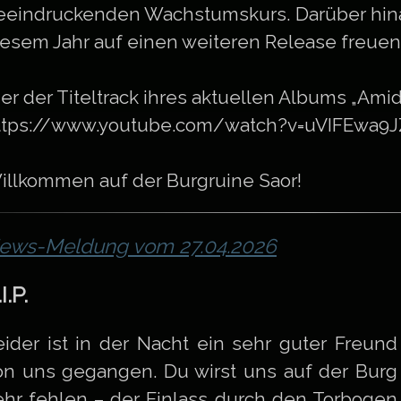
eeindruckenden Wachstumskurs. Darüber hinau
iesem Jahr auf einen weiteren Release freuen
ier der Titeltrack ihres aktuellen Albums „Amid
ttps://www.youtube.com/watch?v=uVIFEwa9
illkommen auf der Burgruine Saor!
ews-Meldung vom 27.04.2026
I.P.
eider ist in der Nacht ein sehr guter Freund
on uns gegangen. Du wirst uns auf der Burg
ehr fehlen – der Einlass durch den Torbogen