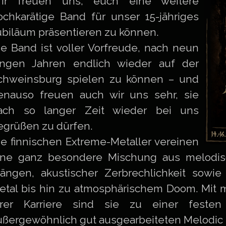
ir freuen uns, euch eine weitere
ochkarätige Band für unser 15-jähriges
ubiläum präsentieren zu können.
ie Band ist voller Vorfreude, nach neun
angen Jahren endlich wieder auf der
chweinsburg spielen zu können – und
enauso freuen auch wir uns sehr, sie
ach so langer Zeit wieder bei uns
egrüßen zu dürfen.
ie finnischen Extreme-Metaller vereinen
ine ganz besondere Mischung aus melodis
längen, akustischer Zerbrechlichkeit sowi
etal bis hin zu atmosphärischem Doom. Mit m
hrer Karriere sind sie zu einer fest
ußergewöhnlich gut ausgearbeiteten Melodic