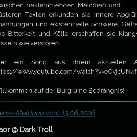
wischen beklemmenden Melodien und
üsteren Texten erkunden sie innere Abgrü
pannungen und existenzielle Schwere. Getr
us Bitterkeit und Kälte erschaffen sie Klan
esseln wie verstören.
ier ein Song aus ihrem aktuellen Alb
ttps://www.youtube.com/watch?v=eOvjcUN4
illkommen auf der Burgruine Bedrängnis!
ews-Meldung vom 13.06.2026
aor @ Dark Troll